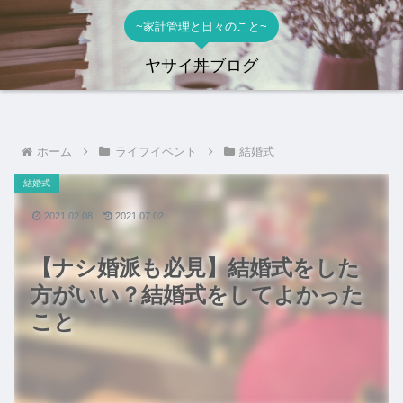
~家計管理と日々のこと~
ヤサイ丼ブログ
ホーム
ライフイベント
結婚式
結婚式
2021.02.08
2021.07.02
【ナシ婚派も必見】結婚式をした
方がいい？結婚式をしてよかった
こと