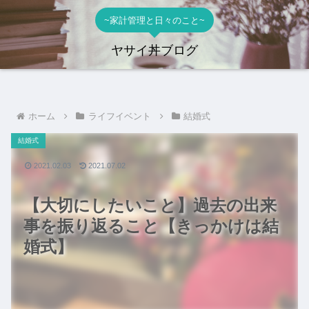
~家計管理と日々のこと~
ヤサイ丼ブログ
ホーム
ライフイベント
結婚式
結婚式
2021.02.03
2021.07.02
【大切にしたいこと】過去の出来
事を振り返ること【きっかけは結
婚式】