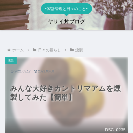
~家計管理と日々のこと~
ヤサイ丼ブログ
ホーム
日々の暮らし
燻製
燻製
2021.05.17
2022.06.08
みんな大好きカントリマアムを燻
製してみた【簡単】
DSC_0235