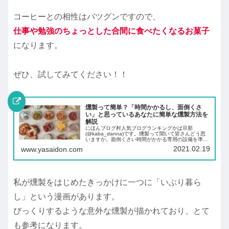
コーヒーとの相性はバツグンですので、
仕事や勉強のちょっとした合間に食べたくなるお菓子
になります。
ぜひ、試してみてください！！
燻製って簡単？「時間かかるし、面倒くさ
い」と思っているあなたに簡単な燻製方法を
解説
にほんブログ村人気ブログランキングかば旦那
(@kaba_danna)です。燻製って聞いて皆さんどう思
いますか。面倒くさい時間がかかる専用の設備を準備
しないといけないと思っている方たくさんいらっしゃ
2021.02.19
www.yasaidon.com
ると思います。実はおいしい燻製が簡単にできる...
私が燻製をはじめたきっかけに一つに「いぶり暮ら
し」という漫画があります。
びっくりするような意外な燻製が描かれており、とて
も参考になります。