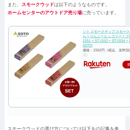
また、
スモークウッド
は以下のようなものです。
ホームセンターのアウトドア売り場
に売っています。
ソト スモークチップ スモーク
ら + りんご + ヒッコリー + ブ
1551 + ST-1552 + ST-1554 + 
SOTO
価格：1582円（税込、送料別
点)
スモークウッドの選び方については以下をの記事を参