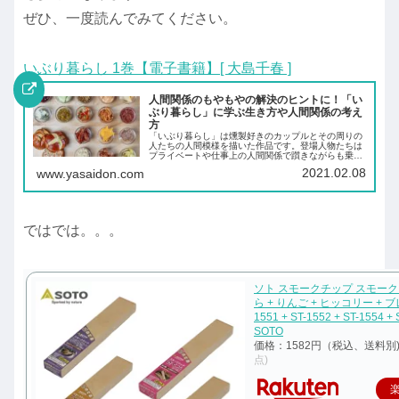
ぜひ、一度読んでみてください。
いぶり暮らし 1巻【電子書籍】[ 大島千春 ]
人間関係のもやもやの解決のヒントに！「い
ぶり暮らし」に学ぶ生き方や人間関係の考え
方
「いぶり暮らし」は燻製好きのカップルとその周りの
人たちの人間模様を描いた作品です。登場人物たちは
プライベートや仕事上の人間関係で躓きながらも乗り
越えていきます。もし、人間関係でもやもやしたとき
2021.02.08
www.yasaidon.com
の解決のヒントになると思います。
ではでは。。。
ソト スモークチップ スモーク
ら + りんご + ヒッコリー + ブ
1551 + ST-1552 + ST-1554 + 
SOTO
価格：1582円（税込、送料別
点)