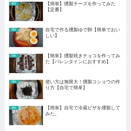
【簡単】燻製チーズを作ってみた
燻製
【定番】
自宅で作る燻製ゆで卵【簡単でおい
燻製
しい】
【簡単】燻製焼きチョコを作ってみ
燻製
た【バレンタインにおすすめ】
使い方は無限大！燻製コショウの作
燻製
り方【自宅で簡単】
【簡単】自宅で冷蔵ピザを燻製して
燻製
みた。