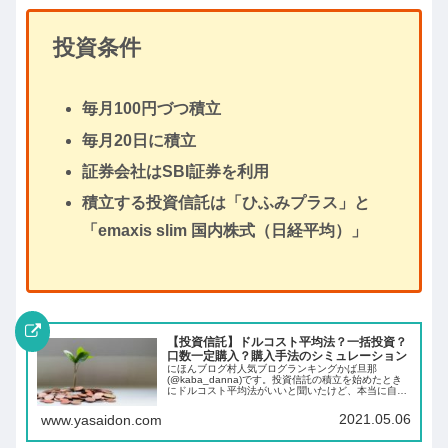
投資条件
毎月100円づつ積立
毎月20日に積立
証券会社はSBI証券を利用
積立する投資信託は「ひふみプラス」と
「emaxis slim 国内株式（日経平均）」
【投資信託】ドルコスト平均法？一括投資？
口数一定購入？購入手法のシミュレーション
にほんブログ村人気ブログランキングかば旦那
(@kaba_danna)です。投資信託の積立を始めたとき
にドルコスト平均法がいいと聞いたけど、本当に自分
に合っているのかなと思ったことはありませんか。そ
の結果がわかるのは実際に積立を始めてから10...
2021.05.06
www.yasaidon.com