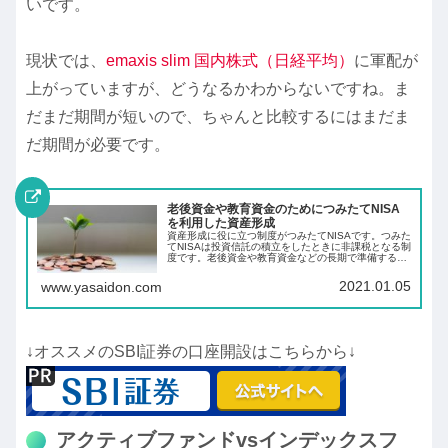
いです。
現状では、
emaxis slim 国内株式（日経平均）
に軍配が
上がっていますが、どうなるかわからないですね。ま
だまだ期間が短いので、ちゃんと比較するにはまだま
だ期間が必要です。
老後資金や教育資金のためにつみたてNISA
を利用した資産形成
資産形成に役に立つ制度がつみたてNISAです。つみた
てNISAは投資信託の積立をしたときに非課税となる制
度です。老後資金や教育資金などの長期で準備する必
要のあるお金を投資信託を積立て長期の資産形成をし
ましょう。
2021.01.05
www.yasaidon.com
↓オススメのSBI証券の口座開設はこちらから↓
アクティブファンドvsインデックスフ