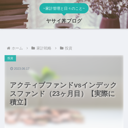
~家計管理と日々のこと~
ヤサイ丼ブログ
ホーム
家計戦略
投資
投資
2023.06.17
アクティブファンドvsインデック
スファンド（23ヶ月目）【実際に
積立】