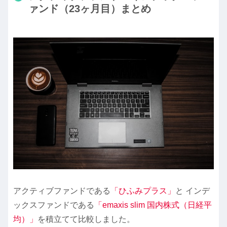
ァンド（23ヶ月目）まとめ
アクティブファンドである
「ひふみプラス」
と インデ
ックスファンドである
「emaxis slim 国内株式（日経平
均）」
を積立てて比較しました。