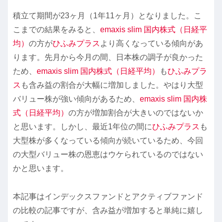
積立て期間が23ヶ月（1年11ヶ月）となりました。こ
こまでの結果をみると、
emaxis slim 国内株式（日経平
均）
の方が
ひふみプラス
より高くなっている傾向があ
ります。先月から今月の間、日本株の調子が良かった
ため、
emaxis slim 国内株式（日経平均）
も
ひふみプラ
ス
も含み益の割合が大幅に増加しました。やはり大型
バリュー株が強い傾向があるため、
emaxis slim 国内株
式（日経平均）
の方が増加割合が大きいのではないか
と思います。しかし、最近1年位の間に
ひふみプラス
も
大型株が多くなっている傾向が続いているため、今回
の大型バリュー株の恩恵はウケられているのではない
かと思います。
本記事はインデックスファンドとアクティブファンド
の比較の記事ですが、含み益が増加すると単純に嬉し