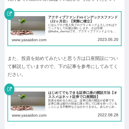
アクティブファンドvsインデックスファンド
（22ヶ月目）【実際に積立】
にほんブログ村人気ブログランキングよろしければク
リックをして応援お願いします。かば旦那
(@kaba_danna)です。アクティブファンドよりも長
期的にみるとインデックスファンドの方がリターンが
高くなると聞いたことがある方もいらっしゃるので
2023.05.20
www.yasaidon.com
は...
また、投資を始めてみたいと思う方は口座開設につい
て解説していますので、下の記事を参考にしてみてく
ださい。
はじめてでもできる証券口座の開設方法【オ
ススメはネット証券で口座開設】
投資を始めるためには、証券口座の開設が必要です。
証券口座は銀行の預金口座と同じで口座を持っている
ことによる手数料などはかかりません。あらかじめ証
券口座を開設しておくことにより、投資したいと思っ
た時にすぐに投資ができます。
2022.08.28
www.yasaidon.com