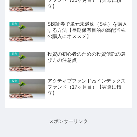
ファンド（25ヶ月目）【実際に積
立】
SBI証券で単元未満株（S株）を購入
投資
する方法【長期保有目的の高配当株
の購入にオススメ】
投資の初心者のための投資信託の選
投資
び方の注意点
アクティブファンドvsインデックス
投資
ファンド（17ヶ月目）【実際に積
立】
スポンサーリンク