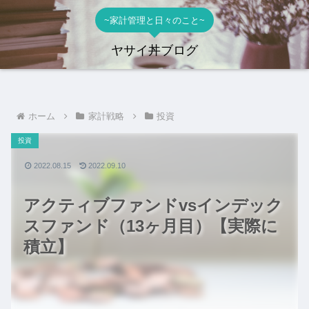
~家計管理と日々のこと~
ヤサイ丼ブログ
ホーム
家計戦略
投資
投資
2022.08.15
2022.09.10
アクティブファンドvsインデック
スファンド（13ヶ月目）【実際に
積立】