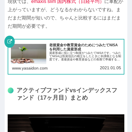
現状では、
emaxis slim 国内株式（日経平均）
に軍配が
上がっていますが、どうなるかわからないですね。ま
だまだ期間が短いので、ちゃんと比較するにはまだま
だ期間が必要です。
老後資金や教育資金のためにつみたてNISA
を利用した資産形成
資産形成に役に立つ制度がつみたてNISAです。つみた
てNISAは投資信託の積立をしたときに非課税となる制
度です。老後資金や教育資金などの長期で準備する必
要のあるお金を投資信託を積立て長期の資産形成をし
ましょう。
2021.01.05
www.yasaidon.com
アクティブファンドvsインデックスフ
ァンド（17ヶ月目）まとめ