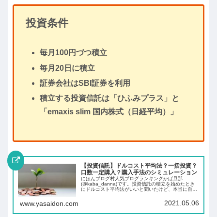
投資条件
毎月100円づつ積立
毎月20日に積立
証券会社はSBI証券を利用
積立する投資信託は「ひふみプラス」と
「emaxis slim 国内株式（日経平均）」
【投資信託】ドルコスト平均法？一括投資？
口数一定購入？購入手法のシミュレーション
にほんブログ村人気ブログランキングかば旦那
(@kaba_danna)です。投資信託の積立を始めたとき
にドルコスト平均法がいいと聞いたけど、本当に自分
に合っているのかなと思ったことはありませんか。そ
の結果がわかるのは実際に積立を始めてから10...
2021.05.06
www.yasaidon.com