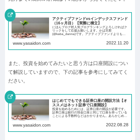
アクティブファンドvsインデックスファンド
（16ヶ月目）【実際に積立】
にほんブログ村人気ブログランキングよろしければク
リックをして応援お願いします。かば旦那
(@kaba_danna)です。アクティブファンドよりも長
期的にみるとインデックスファンドの方がリターンが
高くなると聞いたことがある方もいらっしゃるので
2022.11.20
www.yasaidon.com
は...
また、投資を始めてみたいと思う方は口座開設につい
て解説していますので、下の記事を参考にしてみてく
ださい。
はじめてでもできる証券口座の開設方法【オ
ススメはネット証券で口座開設】
投資を始めるためには、証券口座の開設が必要です。
証券口座は銀行の預金口座と同じで口座を持っている
ことによる手数料などはかかりません。あらかじめ証
券口座を開設しておくことにより、投資したいと思っ
た時にすぐに投資ができます。
2022.08.28
www.yasaidon.com