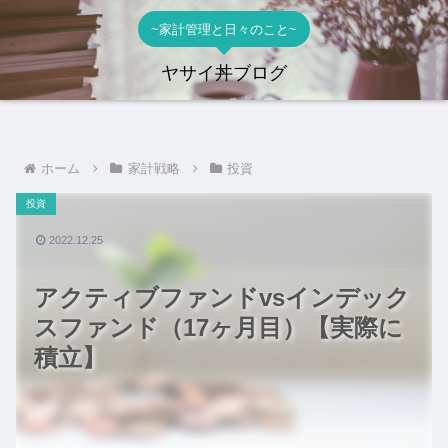
~家計管理と日々のこと~
ヤサイ丼ブログ
ホーム
家計戦略
投資
投資
2022.12.25
アクティブファンドvsインデック
スファンド（17ヶ月目）【実際に
積立】