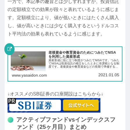
一方で、本記事の趣旨とは少しずれますが、投資信託
の定額積立での効果が段々と表れているように感じま
す。定額積立により、値が低いときにはたくさん購入
し、値が高いときには少なく購入するというドルコス
ト平均法の効果も表れているように感じます。
老後資金や教育資金のためにつみたてNISA
を利用した資産形成
資産形成に役に立つ制度がつみたてNISAです。つみた
てNISAは投資信託の積立をしたときに非課税となる制
度です。老後資金や教育資金などの長期で準備する必
要のあるお金を投資信託を積立て長期の資産形成をし
ましょう。
2021.01.05
www.yasaidon.com
↓オススメのSBI証券の口座開設はこちらから↓
アクティブファンドvsインデックスフ
ァンド（25ヶ月目）まとめ