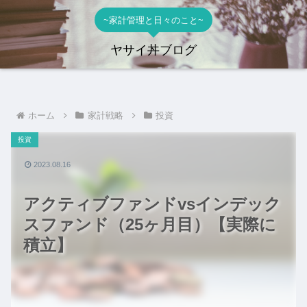
~家計管理と日々のこと~
ヤサイ丼ブログ
ホーム
家計戦略
投資
投資
2023.08.16
アクティブファンドvsインデック
スファンド（25ヶ月目）【実際に
積立】