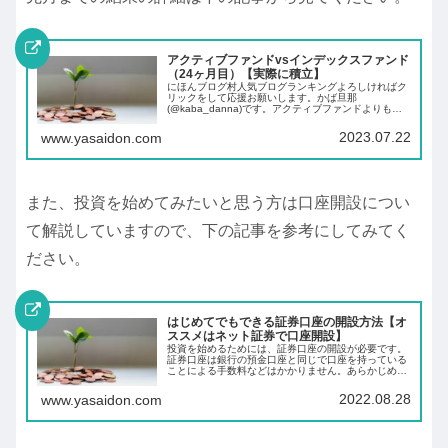
アクティブファンドvsインデックスファンド
（24ヶ月目）【実際に積立】
にほんブログ村人気ブログランキングよろしければク
リックをして応援お願いします。かば旦那
(@kaba_danna)です。アクティブファンドよりも長
期的にみるとインデックスファンドの方がリターンが
高くなると聞いたことがある方もいらっしゃるので
2023.07.22
www.yasaidon.com
は...
また、投資を始めてみたいと思う方は口座開設につい
て解説していますので、下の記事を参考にしてみてく
ださい。
はじめてでもできる証券口座の開設方法【オ
ススメはネット証券で口座開設】
投資を始めるためには、証券口座の開設が必要です。
証券口座は銀行の預金口座と同じで口座を持っている
ことによる手数料などはかかりません。あらかじめ証
券口座を開設しておくことにより、投資したいと思っ
た時にすぐに投資ができます。
2022.08.28
www.yasaidon.com