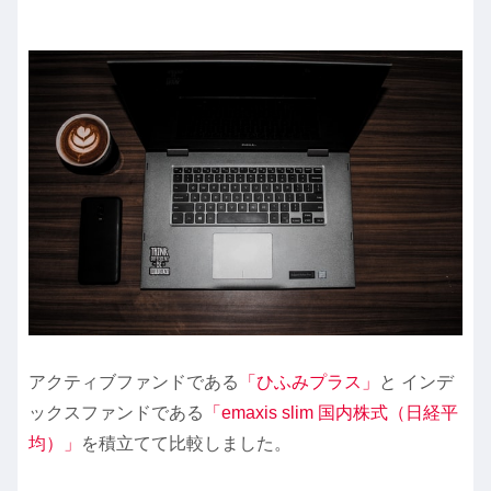
アクティブファンドである
「ひふみプラス」
と インデ
ックスファンドである
「emaxis slim 国内株式（日経平
均）」
を積立てて比較しました。