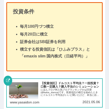
投資条件
毎月100円づつ積立
毎月20日に積立
証券会社はSBI証券を利用
積立する投資信託は「ひふみプラス」と
「emaxis slim 国内株式（日経平均）」
【投資信託】ドルコスト平均法？一括投資？
口数一定購入？購入手法のシミュレーション
にほんブログ村人気ブログランキングかば旦那
(@kaba_danna)です。投資信託の積立を始めたとき
にドルコスト平均法がいいと聞いたけど、本当に自分
に合っているのかなと思ったことはありませんか。そ
の結果がわかるのは実際に積立を始めてから10...
2021.05.06
www.yasaidon.com