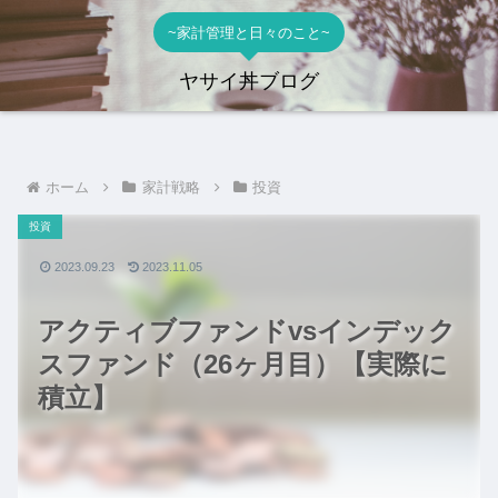
~家計管理と日々のこと~
ヤサイ丼ブログ
ホーム
家計戦略
投資
投資
2023.09.23
2023.11.05
アクティブファンドvsインデック
スファンド（26ヶ月目）【実際に
積立】