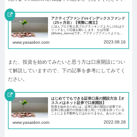
アクティブファンドvsインデックスファンド
（25ヶ月目）【実際に積立】
にほんブログ村人気ブログランキングよろしければク
リックをして応援お願いします。かば旦那
(@kaba_danna)です。アクティブファンドよりも長
期的にみるとインデックスファンドの方がリターンが
高くなると聞いたことがある方もいらっしゃるので
2023.08.16
www.yasaidon.com
は...
また、投資を始めてみたいと思う方は口座開設につい
て解説していますので、下の記事を参考にしてみてく
ださい。
はじめてでもできる証券口座の開設方法【オ
ススメはネット証券で口座開設】
投資を始めるためには、証券口座の開設が必要です。
証券口座は銀行の預金口座と同じで口座を持っている
ことによる手数料などはかかりません。あらかじめ証
券口座を開設しておくことにより、投資したいと思っ
た時にすぐに投資ができます。
2022.08.28
www.yasaidon.com