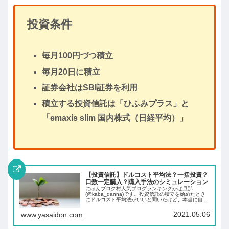
投資条件
毎月100円づつ積立
毎月20日に積立
証券会社はSBI証券を利用
積立する投資信託は「ひふみプラス」と
「emaxis slim 国内株式（日経平均）」
【投資信託】ドルコスト平均法？一括投資？
口数一定購入？購入手法のシミュレーション
にほんブログ村人気ブログランキングかば旦那
(@kaba_danna)です。投資信託の積立を始めたとき
にドルコスト平均法がいいと聞いたけど、本当に自分
に合っているのかなと思ったことはありませんか。そ
の結果がわかるのは実際に積立を始めてから10...
2021.05.06
www.yasaidon.com