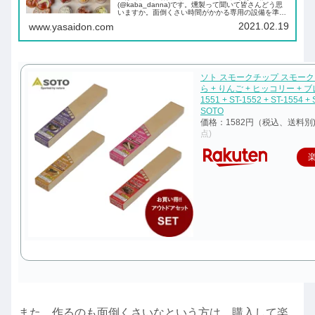
(@kaba_danna)です。燻製って聞いて皆さんどう思
いますか。面倒くさい時間がかかる専用の設備を準備
しないといけないと思っている方たくさんいらっしゃ
2021.02.19
www.yasaidon.com
ると思います。実はおいしい燻製が簡単にできる...
ソト スモークチップ スモーク
ら + りんご + ヒッコリー + ブ
1551 + ST-1552 + ST-1554 + 
SOTO
価格：1582円（税込、送料別
点)
また、作るのも面倒くさいなという方は、購入して楽