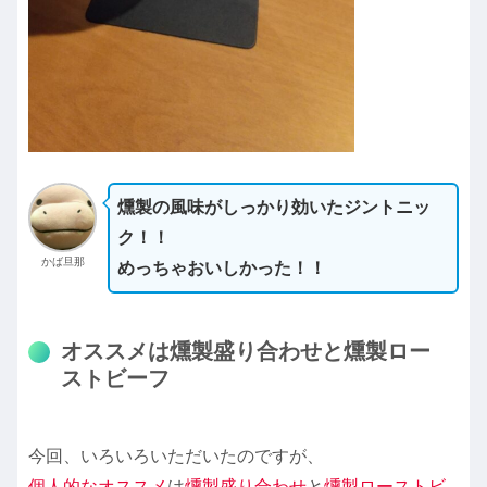
燻製の風味がしっかり効いたジントニッ
ク！！
かば旦那
めっちゃおいしかった！！
オススメは燻製盛り合わせと燻製ロー
ストビーフ
今回、いろいろいただいたのですが、
個人的なオススメ
は
燻製盛り合わせ
と
燻製ローストビ