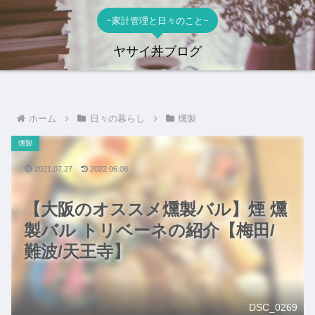
~家計管理と日々のこと~
ヤサイ丼ブログ
ホーム
日々の暮らし
燻製
燻製
2021.07.27
2022.06.08
【大阪のオススメ燻製バル】煙 燻
製バル トリベーネの紹介【梅田/
難波/天王寺】
DSC_0269