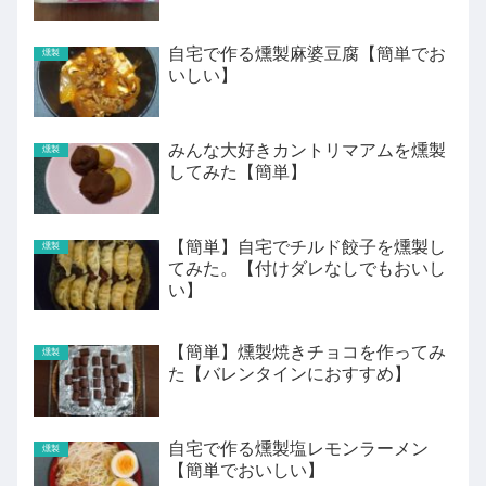
自宅で作る燻製麻婆豆腐【簡単でお
燻製
いしい】
みんな大好きカントリマアムを燻製
燻製
してみた【簡単】
【簡単】自宅でチルド餃子を燻製し
燻製
てみた。【付けダレなしでもおいし
い】
【簡単】燻製焼きチョコを作ってみ
燻製
た【バレンタインにおすすめ】
自宅で作る燻製塩レモンラーメン
燻製
【簡単でおいしい】