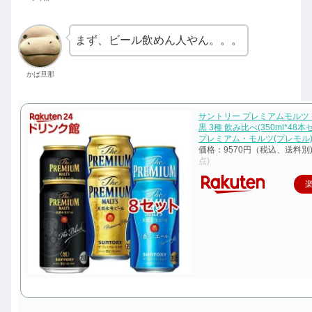
まず、ビール飲めん人やん。。。
かば旦那
サントリー プレミアムモルツ
黒 3種 飲み比べ(350ml*48
プレミアム・モルツ(プレモル)
価格：9570円（税込、送料別
点)