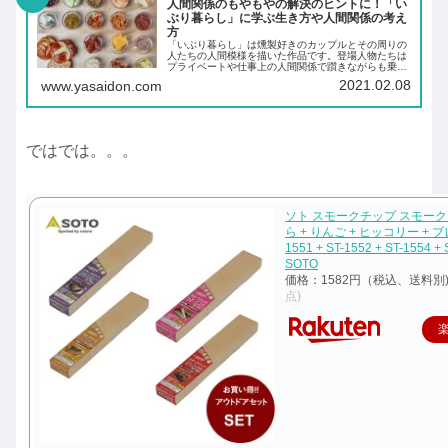
人間関係のもやもやの解決のヒントに！「い
ぶり暮らし」に学ぶ生き方や人間関係の考え
方
「いぶり暮らし」は燻製好きのカップルとその周りの
人たちの人間模様を描いた作品です。登場人物たちは
プライベートや仕事上の人間関係で躓きながらも乗り
越えていきます。もし、人間関係でもやもやしたとき
2021.02.08
www.yasaidon.com
の解決のヒントになると思います。
ではでは。。。
ソト スモークチップ スモーク
ら + りんご + ヒッコリー + ブ
1551 + ST-1552 + ST-1554 + 
SOTO
価格：1582円（税込、送料別
点)