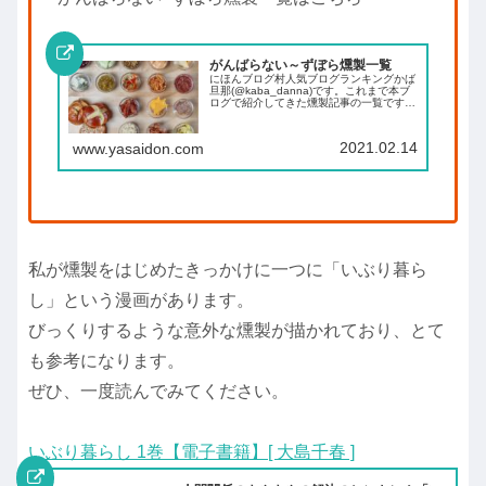
がんばらない～ずぼら燻製一覧
にほんブログ村人気ブログランキングかば
旦那(@kaba_danna)です。これまで本ブ
ログで紹介してきた燻製記事の一覧です。
興味があるとかおいしそうとか作ってみた
いと思ったものがあれば、参考にしてみて
ください。ソト スモークチップ スモー
2021.02.14
www.yasaidon.com
ク...
私が燻製をはじめたきっかけに一つに「いぶり暮ら
し」という漫画があります。
びっくりするような意外な燻製が描かれており、とて
も参考になります。
ぜひ、一度読んでみてください。
いぶり暮らし 1巻【電子書籍】[ 大島千春 ]