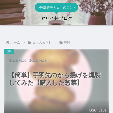
~家計管理と日々のこと~
ヤサイ丼ブログ
ホーム
日々の暮らし
燻製
燻製
2021.02.20
2022.06.08
【簡単】手羽先のから揚げを燻製
してみた【購入した惣菜】
DSC_0101