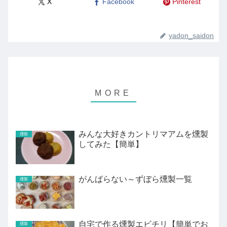
X
Facebook
Pinterest
yadon_saidon
みんな大好きカントリマアムを燻製
燻製
してみた【簡単】
がんばらない～ずぼら燻製一覧
燻製
自宅で作る燻製エビチリ【簡単でお
燻製